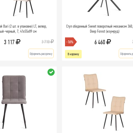
 Bari (2 шт. в упаковке) LT, велюр,
Стул обеденный Sweet поворотный механизм 360,
ый-черный, 7, 41х55х89 см
Deep Forest (изумруд)
3 117
6 460
3 710
-16%
Оформить рассрочку
Оформить р
В корзину