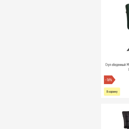
Стул обеденный M
-16%
В корзину