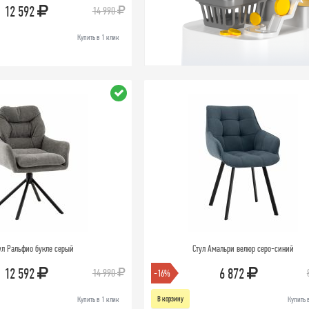
12 592
14 990
Купить в 1 клик
ул Ральфио букле серый
Стул Амальри велюр серо-синий
12 592
6 872
14 990
-16%
В корзину
Купить в 1 клик
Купить 