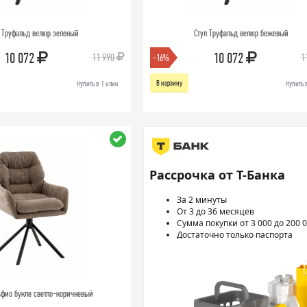
 Труфальд велюр зеленый
Стул Труфальд велюр бежевый
10 072
10 072
11 990
1
-16%
В корзину
Купить в 1 клик
Купить 
Рассрочка от Т-Банка
За 2 минуты
От 3 до 36 месяцев
Сумма покупки от 3 000 до 200 0
Достаточно только паспорта
ьфио букле светло-коричневый