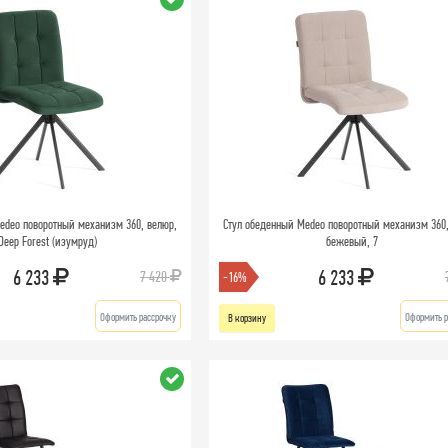
edeo поворотный механизм 360, велюр,
Стул обеденный Medeo поворотный механизм 360,
Deep Forest (изумруд)
бежевый, 7
6 233
6 233
7 420
-16%
Оформить рассрочку
Оформить р
В корзину