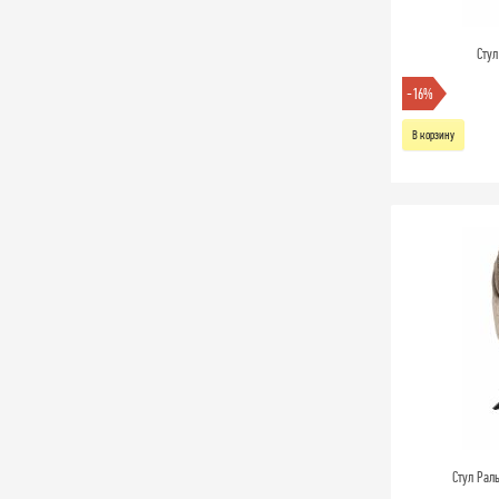
Стул
-16%
В корзину
Стул Рал