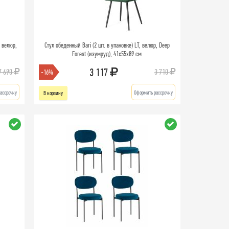
 велюр,
Стул обеденный Bari (2 шт. в упаковке) LT, велюр, Deep
Forest (изумруд), 41х55х89 см
3 117
7 690
3 710
-16%
ассрочку
Оформить рассрочку
В корзину