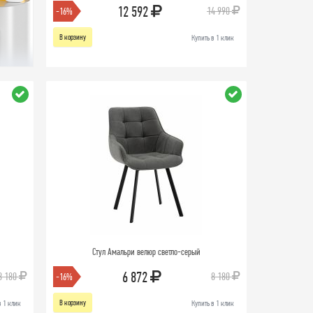
12 592
14 990
-16%
В корзину
Купить в 1 клик
Стул Амальри велюр светло-серый
6 872
8 180
8 180
-16%
В корзину
в 1 клик
Купить в 1 клик