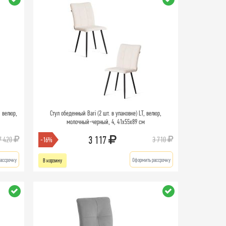
 велюр,
Стул обеденный Bari (2 шт. в упаковке) LT, велюр,
молочный-черный, 4, 41х55х89 см
3 117
7 420
3 710
-16%
ассрочку
Оформить рассрочку
В корзину