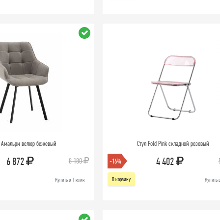
л Амальри велюр бежевый
Стул Fold Pink складной розовый
6 872
4 402
8 180
-16%
В корзину
Купить в 1 клик
Купить 