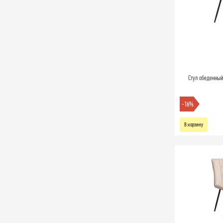
Стул обеденный 
-16%
В корзину