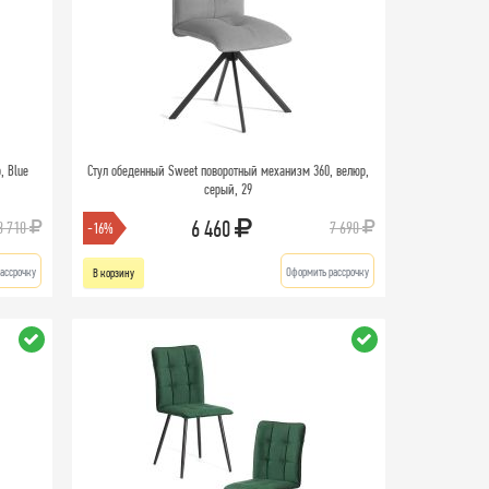
, Blue
Стул обеденный Sweet поворотный механизм 360, велюр,
серый, 29
6 460
3 710
7 690
-16%
ассрочку
Оформить рассрочку
В корзину