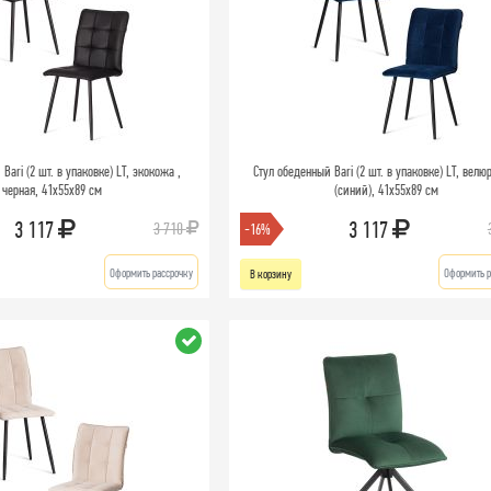
Bari (2 шт. в упаковке) LT, экокожа ,
Стул обеденный Bari (2 шт. в упаковке) LT, велюр
черная, 41х55х89 см
(синий), 41х55х89 см
3 117
3 117
3 710
-16%
Оформить рассрочку
Оформить р
В корзину