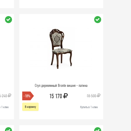
Стул деревянный Bronte вишня - патина
15 170
5 240
18 500
-18%
В корзину
в 1 клик
Купить в 1 клик