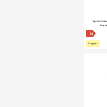
Стул обеденный
бежев
-16%
В корзину