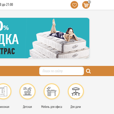
0
0 до 21:00
рихожая
Детская
Мебель для офиса
Для дачи