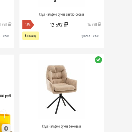
Стул Ральфио букле светло-серый
12 592
1 990
14 990
-16%
В корзину
в 1 клик
Купить в 1 клик
00 руб
Стул Ральфио букле бежевый