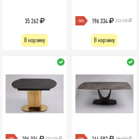
35 262
196 334
233 730
-16%
В корзину
В корзину
196 334
164 582
233 730
195 930
-16%
-16%