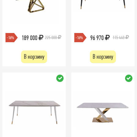
189 000
96 970
225 000
115 440
-16%
-16%
В корзину
В корзину