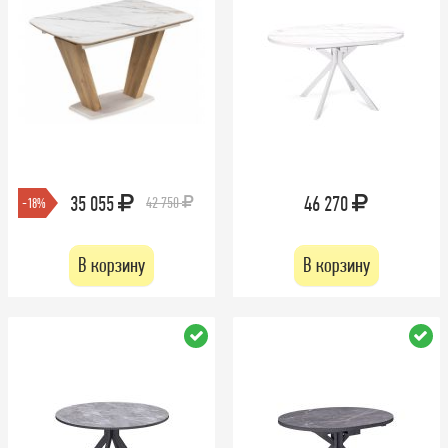
35 055
46 270
42 750
-18%
В корзину
В корзину