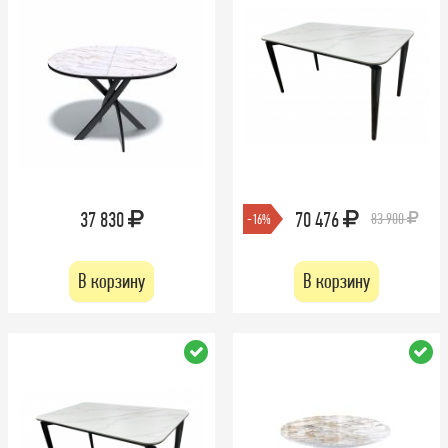
37 830
70 476
83 900
-16%
В корзину
В корзину