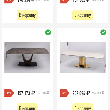
В корзину
В корзину
157 173
207 094
187 110
246 540
-16%
-16%
В корзину
В корзину