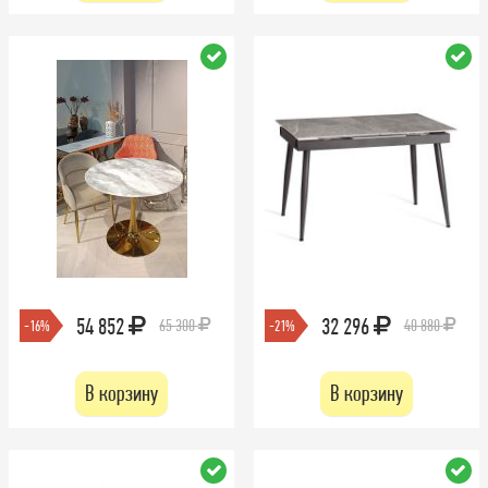
54 852
32 296
65 300
40 880
-16%
-21%
В корзину
В корзину