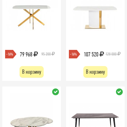
79 968
107 520
95 200
128 000
-16%
-16%
В корзину
В корзину