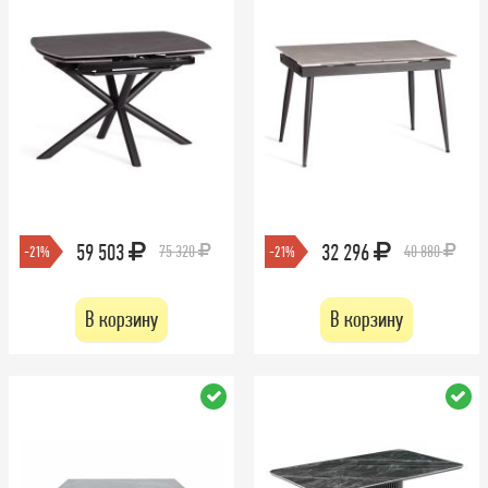
59 503
32 296
75 320
40 880
-21%
-21%
В корзину
В корзину