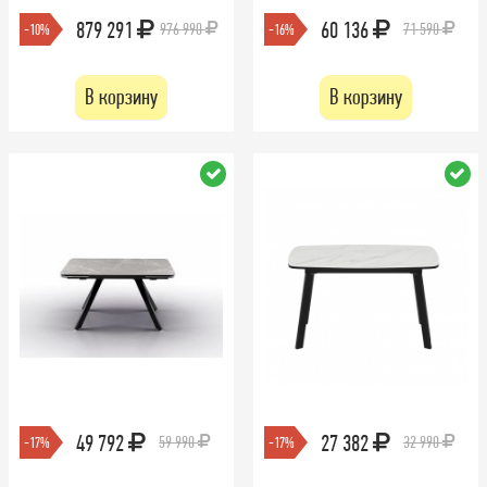
879 291
60 136
976 990
71 590
-10%
-16%
В корзину
В корзину
49 792
27 382
59 990
32 990
-17%
-17%