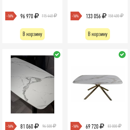
96 970
133 056
115 440
158 400
-16%
-16%
В корзину
В корзину
81 060
69 720
96 500
83 000
-16%
-16%