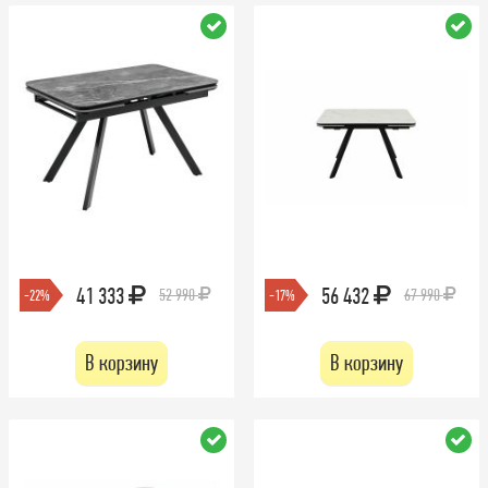
41 333
56 432
52 990
67 990
-22%
-17%
В корзину
В корзину