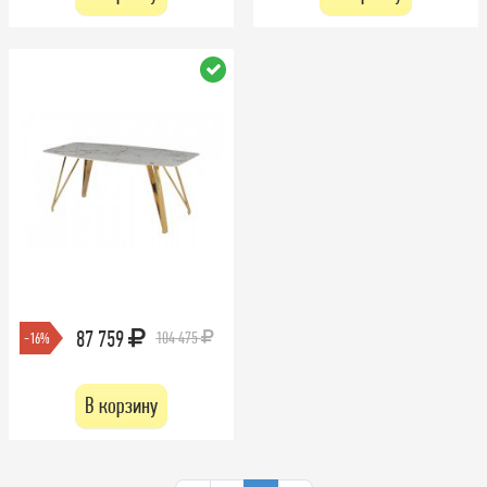
87 759
104 475
-16%
В корзину