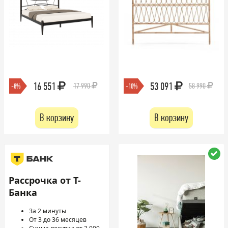
16 551
53 091
17 990
58 990
-8%
-10%
В корзину
В корзину
Рассрочка от Т-
Банка
За 2 минуты
От 3 до 36 месяцев