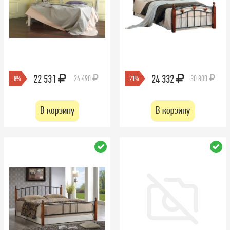
22 531
24 332
24 490
30 800
-8%
-21%
В корзину
В корзину