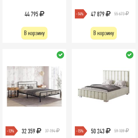
44 795
47 879
55 673
-14%
В корзину
В корзину
32 359
50 243
37 194
59 109
-13%
-15%