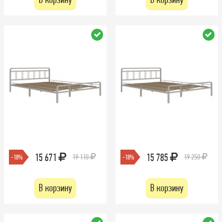
15 671
15 785
19 110
19 250
-18%
-18%
В корзину
В корзину