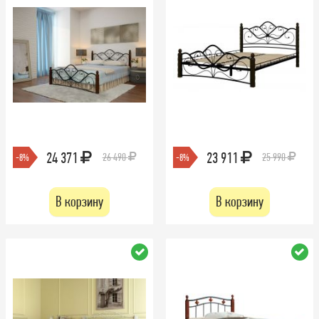
24 371
23 911
26 490
25 990
-8%
-8%
В корзину
В корзину