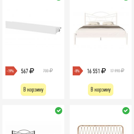
567
16 551
700
17 990
-19%
-8%
В корзину
В корзину