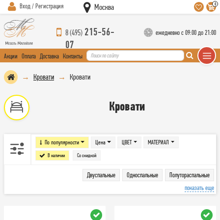
0
Вход / Регистрация
Москва
215-56-
8 (495)
ежедневно с 09:00 до 21:00
07
Акции
Оплата
Доставка
Контакты
Кровати
Кровати
Кровати
По популярности
Цена
ЦВЕТ
МАТЕРИАЛ
В наличии
Со скидкой
Двуспальные
Односпальные
Полутораспальные
показать еще