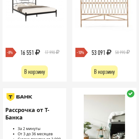
16 551
53 091
17 990
58 990
-8%
-10%
В корзину
В корзину
Рассрочка от Т-
Банка
За 2 минуты
От 3 до 36 месяцев