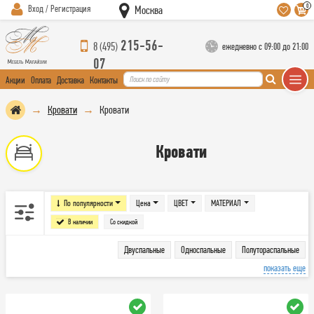
0
Вход / Регистрация
Москва
215-56-
8 (495)
ежедневно с 09:00 до 21:00
07
Акции
Оплата
Доставка
Контакты
Кровати
Кровати
Кровати
По популярности
Цена
ЦВЕТ
МАТЕРИАЛ
В наличии
Со скидкой
Двуспальные
Односпальные
Полутораспальные
показать еще