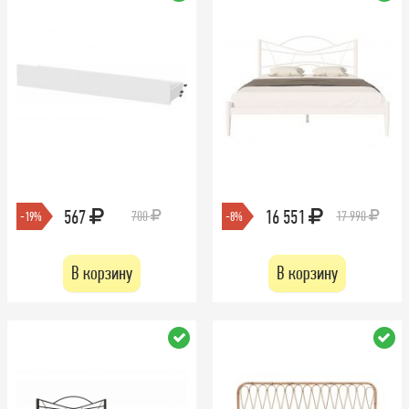
567
16 551
700
17 990
-19%
-8%
В корзину
В корзину