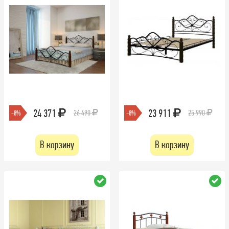
24 371
23 911
26 490
25 990
-8%
-8%
В корзину
В корзину