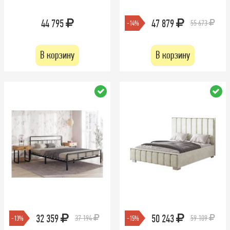
44 795
47 879
55 673
-14%
В корзину
В корзину
32 359
50 243
37 194
59 109
-13%
-15%