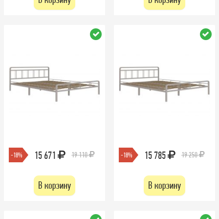
15 671
15 785
19 110
19 250
-18%
-18%
В корзину
В корзину