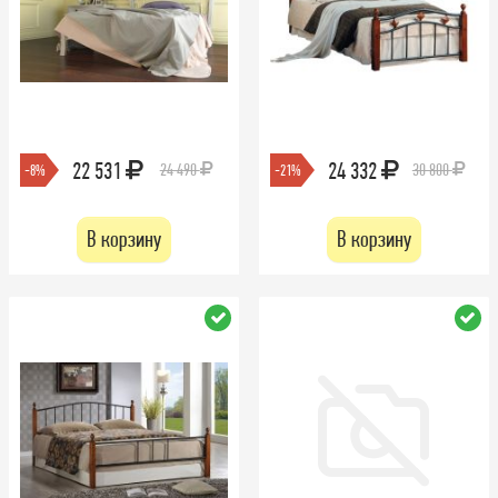
22 531
24 332
24 490
30 800
-8%
-21%
В корзину
В корзину