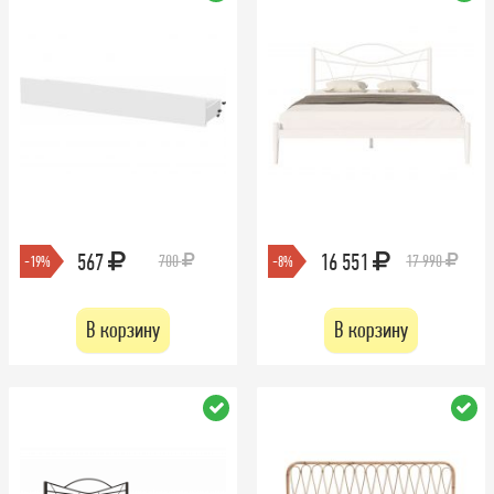
567
16 551
700
17 990
-19%
-8%
В корзину
В корзину