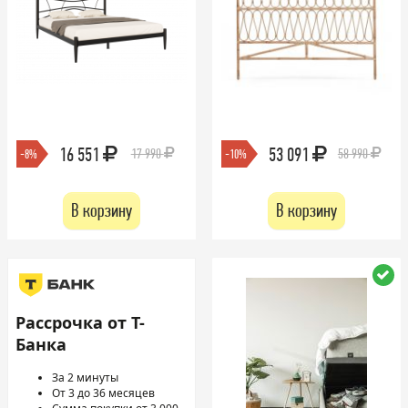
16 551
53 091
17 990
58 990
-8%
-10%
В корзину
В корзину
Рассрочка от Т-
Банка
За 2 минуты
От 3 до 36 месяцев