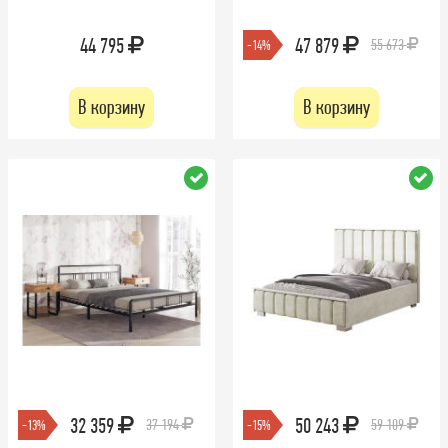
44 795
47 879
55 673
-14%
В корзину
В корзину
32 359
50 243
37 194
59 109
-13%
-15%