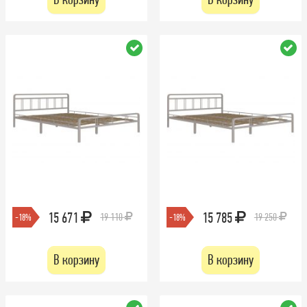
15 671
15 785
19 110
19 250
-18%
-18%
В корзину
В корзину