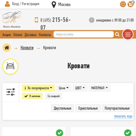
0
Вход / Регистрация
Москва
215-56-
8 (495)
ежедневно с 09:00 до 21:00
07
Акции
Оплата
Доставка
Контакты
Кровати
Кровати
Кровати
По популярности
Цена
ЦВЕТ
МАТЕРИАЛ
В наличии
Со скидкой
Двуспальные
Односпальные
Полутораспальные
показать еще