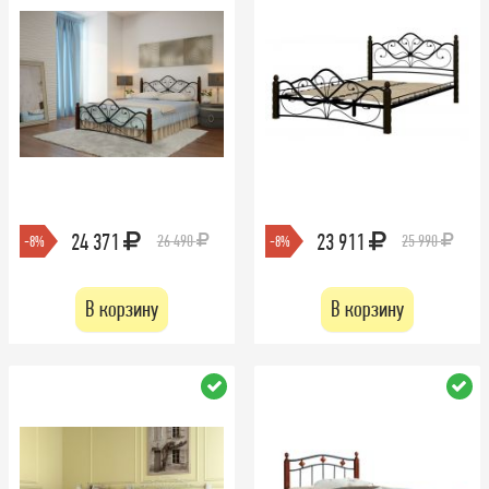
24 371
23 911
26 490
25 990
-8%
-8%
В корзину
В корзину