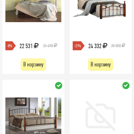
22 531
24 332
24 490
30 800
-8%
-21%
В корзину
В корзину