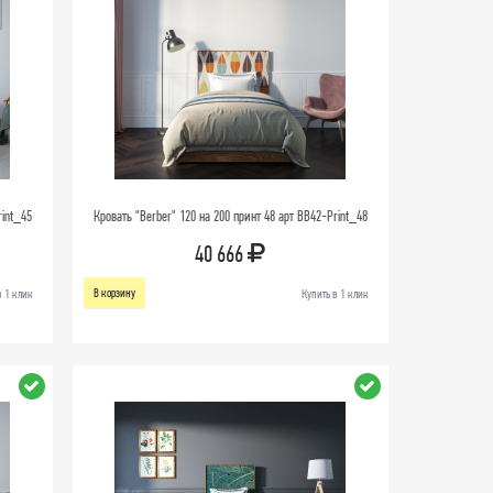
rint_45
Кровать "Berber" 120 на 200 принт 48 арт BB42-Print_48
40 666
В корзину
в 1 клик
Купить в 1 клик