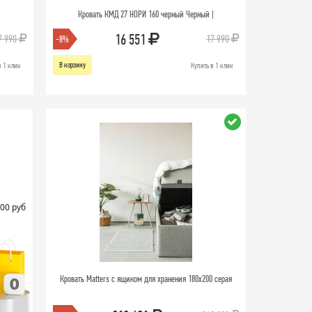
Кровать КМД 27 НОРИ 160 черный Черный |
16 551
7 990
17 990
-8%
В корзину
в 1 клик
Купить в 1 клик
00 руб
Кровать Matters c ящиком для хранения 180x200 серая