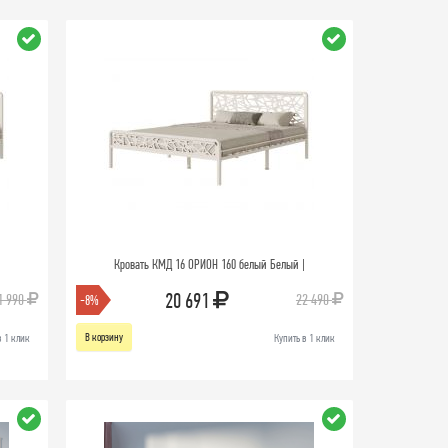
Кровать КМД 16 ОРИОН 160 белый Белый |
20 691
1 990
22 490
-8%
В корзину
в 1 клик
Купить в 1 клик