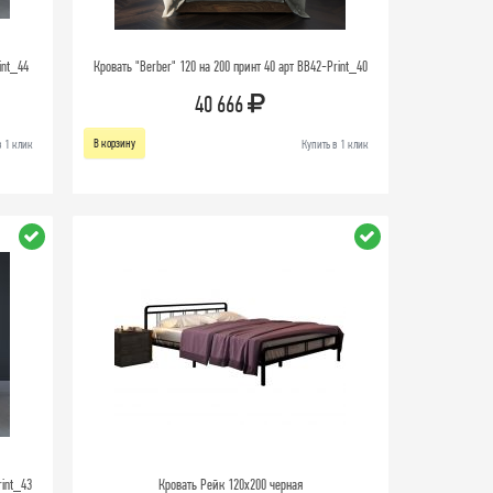
int_44
Кровать "Berber" 120 на 200 принт 40 арт BB42-Print_40
40 666
В корзину
в 1 клик
Купить в 1 клик
rint_43
Кровать Рейк 120х200 черная