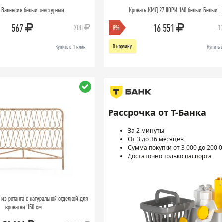
 Валенсия белый текстурный
Кровать КМД 27 НОРИ 160 белый Белый |
567
16 551
700
1
-8%
В корзину
Купить в 1 клик
Купить 
Рассрочка от Т-Банка
За 2 минуты
От 3 до 36 месяцев
Сумма покупки от 3 000 до 200 0
Достаточно только паспорта
е из ротанга с натуральной отделкой для
кроватей 150 см