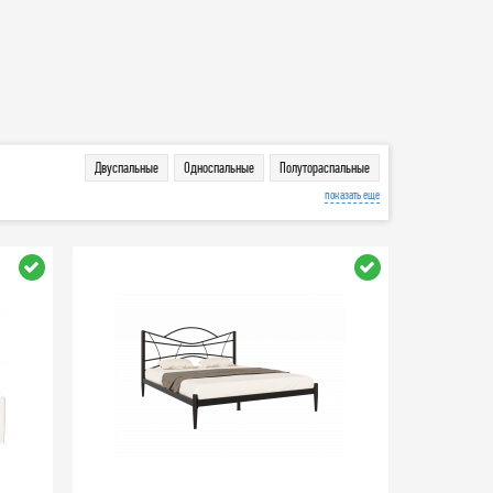
Двуспальные
Односпальные
Полутораспальные
показать еще