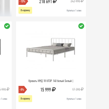
218 691
242 990
-10%
В корзину
Купить в 1 клик
|
Кровать КМД 18 КЛЭР 140 белый Белый |
15 999
5 990
17 390
-8%
В корзину
в 1 клик
Купить в 1 клик