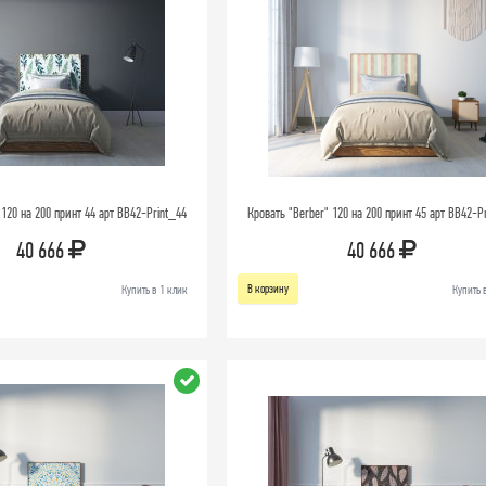
 120 на 200 принт 44 арт BB42-Print_44
Кровать "Berber" 120 на 200 принт 45 арт BB42-P
40 666
40 666
В корзину
Купить в 1 клик
Купить 