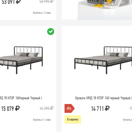
53 091
58 990
Купить в 1 клик
МД 18 КЛЭР 160черный Черный |
Кровать КМД 18 КЛЭР 140 черный Черный 
15 079
14 711
16 390
1
-8%
В корзину
Купить в 1 клик
Купить 