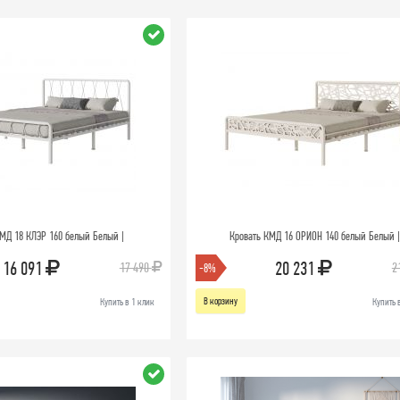
МД 18 КЛЭР 160 белый Белый |
Кровать КМД 16 ОРИОН 140 белый Белый |
16 091
20 231
17 490
2
-8%
В корзину
Купить в 1 клик
Купить 