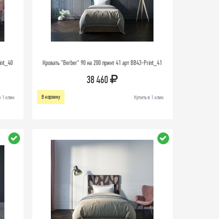
int_40
Кровать "Berber" 90 на 200 принт 41 арт BB43-Print_41
38 460
В корзину
в 1 клик
Купить в 1 клик