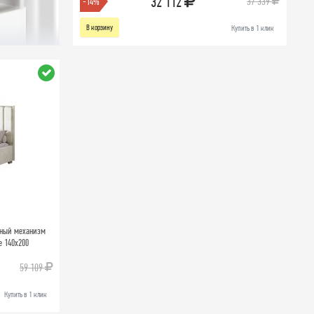
32 112
37 339
-14%
В корзину
Купить в 1 клик
мный механизм
e 140х200
59 109
Купить в 1 клик