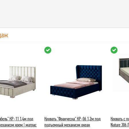
даж
бель" КР-11 1,4м под
Кровать "Франческа" КР-06 1,2м под
Кровать с
еханизм крем | матрас
подъемный механизм океан
Nature 306 