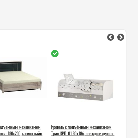
 подъемным механизмом
Кровать с подъёмным механизмом
Кровать
Люкс 180х200, гаскон пайн
Трио КРП-01 80х186, звездное детство
Прима 16