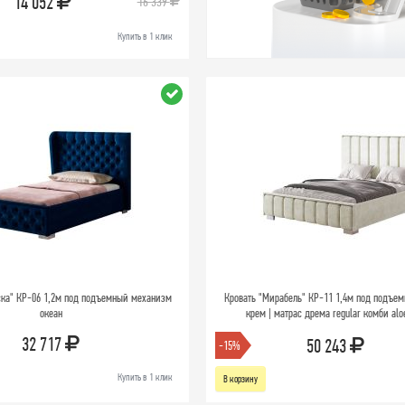
14 052
16 339
Купить в 1 клик
ска" КР-06 1,2м под подъемный механизм
Кровать "Мирабель" КР-11 1,4м под подъе
океан
крем | матрас дрема regular комби alo
32 717
50 243
-15%
Купить в 1 клик
В корзину