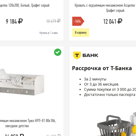
целла 120х200, Белый, Графит серый
Кровать с подъёмным механизмом Асцелла 
Графит серый
9 184
12 041
10 679
-14%
В корзину
Купить в 1 клик
Рассрочка от Т-Банка
За 2 минуты
От 3 до 36 месяцев
Сумма покупки от 3 000 до 2
Достаточно только паспорта
ёмным механизмом Трио КРП-01 80х186,
звездное детство