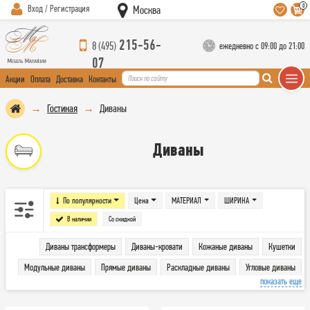
0
Вход / Регистрация
Москва
215-56-
8 (495)
ежедневно с 09:00 до 21:00
07
Акции
Оплата
Доставка
Контакты
Гостиная
Диваны
Диваны
По популярности
Цена
МАТЕРИАЛ
ШИРИНА
В наличии
Со скидкой
Диваны трансформеры
Диваны-кровати
Кожаные диваны
Кушетки
Модульные диваны
Прямые диваны
Раскладные диваны
Угловые диваны
показать еще