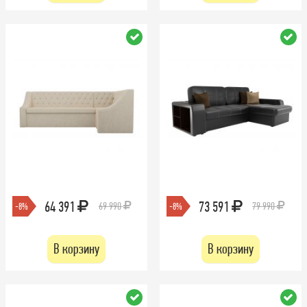
64 391
73 591
69 990
79 990
-8%
-8%
В корзину
В корзину