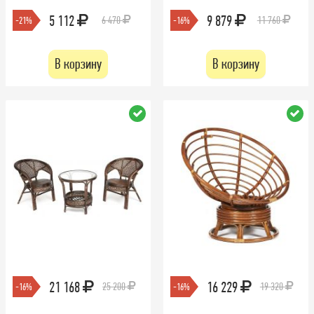
5 112
9 879
6 470
11 760
-21%
-16%
В корзину
В корзину
21 168
16 229
25 200
19 320
-16%
-16%