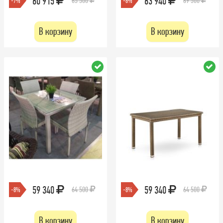
60 915
63 940
65 500
69 500
-7%
-8%
В корзину
В корзину
59 340
59 340
64 500
64 500
-8%
-8%
В корзину
В корзину