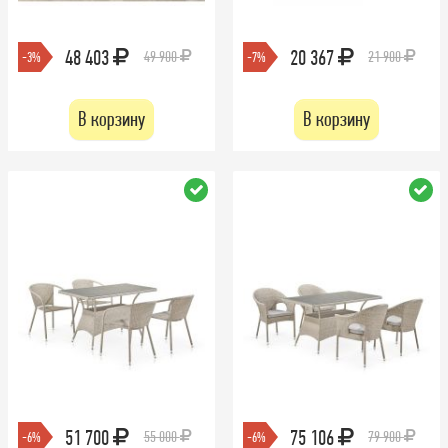
48 403
20 367
49 900
21 900
-3%
-7%
В корзину
В корзину
51 700
75 106
55 000
79 900
-6%
-6%