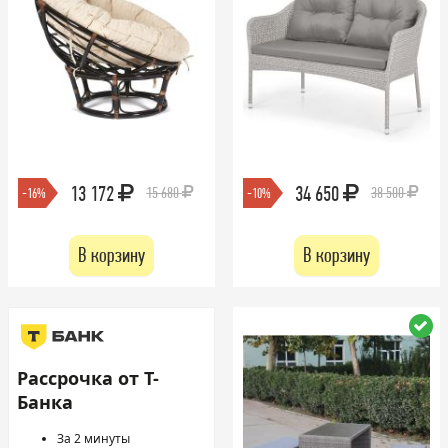
13 172
34 650
15 680
38 500
-16%
-10%
В корзину
В корзину
Рассрочка от Т-
Банка
За 2 минуты