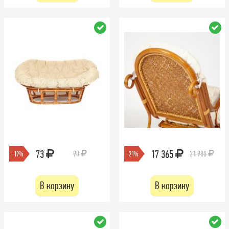
73
17 365
90
21 980
-19%
-21%
В корзину
В корзину