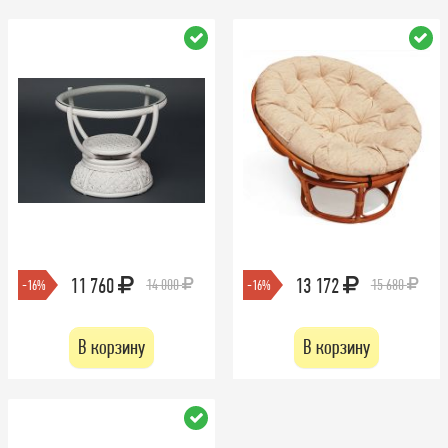
11 760
13 172
14 000
15 680
-16%
-16%
В корзину
В корзину