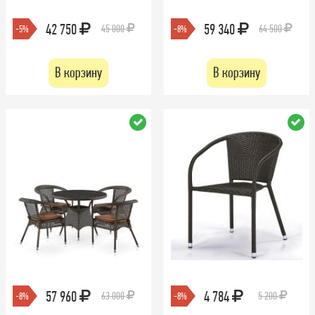
42 750
59 340
45 000
64 500
-5%
-8%
В корзину
В корзину
57 960
4 784
63 000
5 200
-8%
-8%