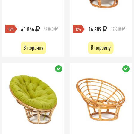
41 866
14 289
49 840
17 010
-16%
-16%
В корзину
В корзину