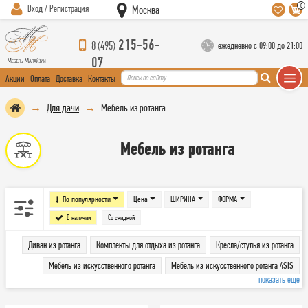
0
Вход / Регистрация
Москва
215-56-
8 (495)
ежедневно с 09:00 до 21:00
07
Акции
Оплата
Доставка
Контакты
Для дачи
Мебель из ротанга
Мебель из ротанга
По популярности
Цена
ШИРИНА
ФОРМА
В наличии
Со скидкой
Диван из ротанга
Комплекты для отдыха из ротанга
Кресла/стулья из ротанга
Мебель из искусственного ротанга
Мебель из искусственного ротанга 4SIS
показать еще
Предметы интерьера из ротанга
Садовая мебель из лозы
Сопутствующая мебель из ротанга
Столы и столики из ротанга