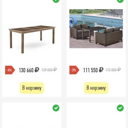
130 660
111 550
139 000
115 000
-6%
-3%
В корзину
В корзину