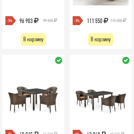
96 903
111 550
99 900
115 000
-3%
-3%
В корзину
В корзину