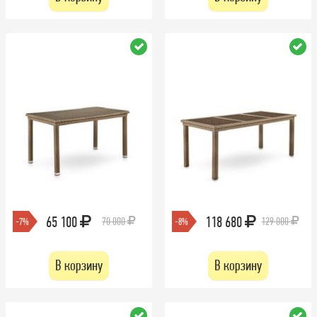
65 100
118 680
70 000
129 000
-7%
-8%
В корзину
В корзину