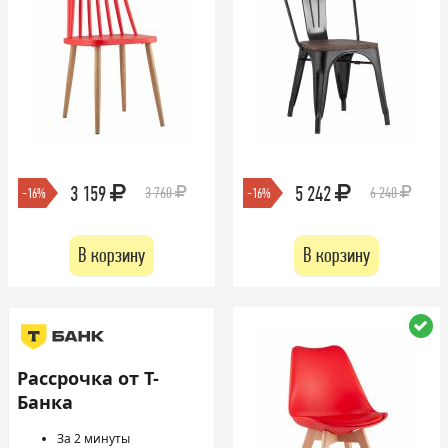
3 159
5 242
3 760
6 240
-16%
-16%
В корзину
В корзину
Рассрочка от Т-
Банка
За 2 минуты