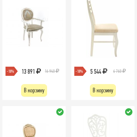
13 891
5 544
16 940
6 760
-18%
-18%
В корзину
В корзину