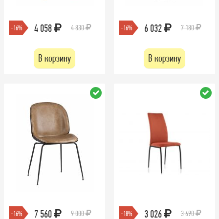
4 058
6 032
4 830
7 180
-16%
-16%
В корзину
В корзину
7 560
3 026
9 000
3 690
-16%
-18%