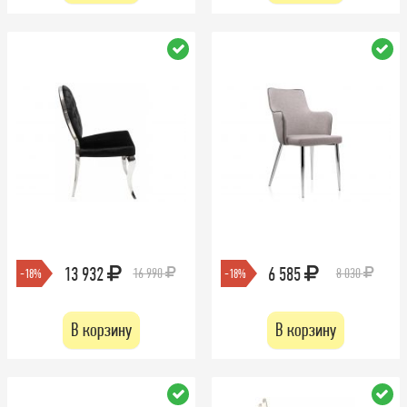
13 932
6 585
16 990
8 030
-18%
-18%
В корзину
В корзину