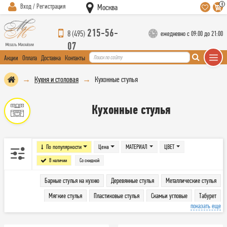
0
Вход / Регистрация
Москва
215-56-
8 (495)
ежедневно с 09:00 до 21:00
07
Акции
Оплата
Доставка
Контакты
Кухня и столовая
Кухонные стулья
Кухонные стулья
По популярности
Цена
МАТЕРИАЛ
ЦВЕТ
В наличии
Со скидкой
Барные стулья на кухню
Деревянные стулья
Металлические стулья
Мягкие стулья
Пластиковые стулья
Скамьи угловые
Табурет
показать еще