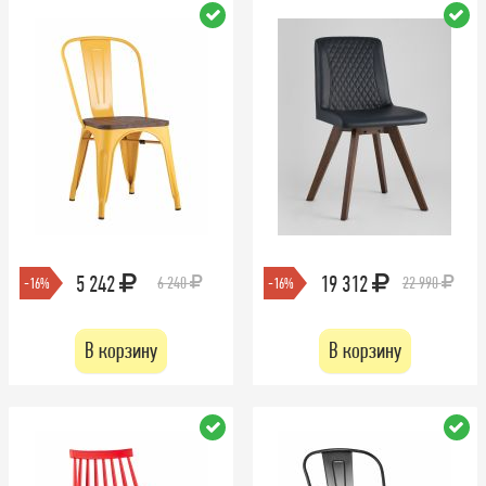
5 242
19 312
6 240
22 990
-16%
-16%
В корзину
В корзину